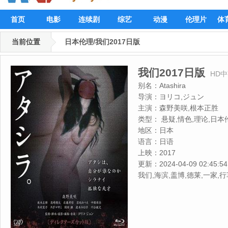
首页
电影
连续剧
综艺
动漫
伦理片
体
当前位置
日本伦理/我们2017日版
我们2017日版
HD
别名：
Atashira
导演：
ヨリコ,ジュン
主演：
森野美咲,根本正胜
类型：
悬疑,情色,理论,日本
地区：
日本
语言：
日语
上映：
2017
更新：
2024-04-09 02:45:54
我们,海滨,盖博,德莱,一家,