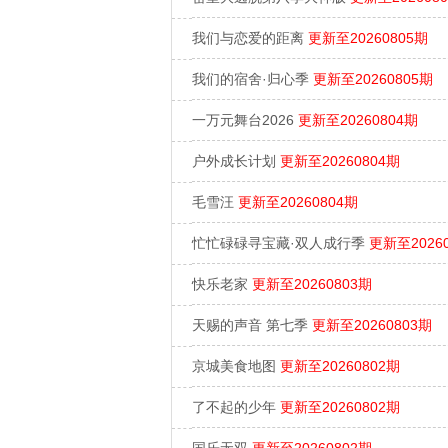
我们与恋爱的距离
更新至20260805期
我们的宿舍·归心季
更新至20260805期
一万元舞台2026
更新至20260804期
户外成长计划
更新至20260804期
毛雪汪
更新至20260804期
忙忙碌碌寻宝藏·双人成行季
更新至2026
快乐老家
更新至20260803期
天赐的声音 第七季
更新至20260803期
京城美食地图
更新至20260802期
了不起的少年
更新至20260802期
国乐无双
更新至20260802期