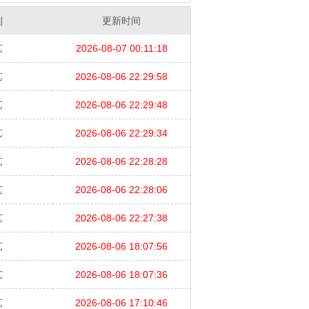
别
更新时间
艺
2026-08-07 00:11:18
艺
2026-08-06 22:29:58
艺
2026-08-06 22:29:48
艺
2026-08-06 22:29:34
艺
2026-08-06 22:28:28
艺
2026-08-06 22:28:06
艺
2026-08-06 22:27:38
艺
2026-08-06 18:07:56
艺
2026-08-06 18:07:36
艺
2026-08-06 17:10:46