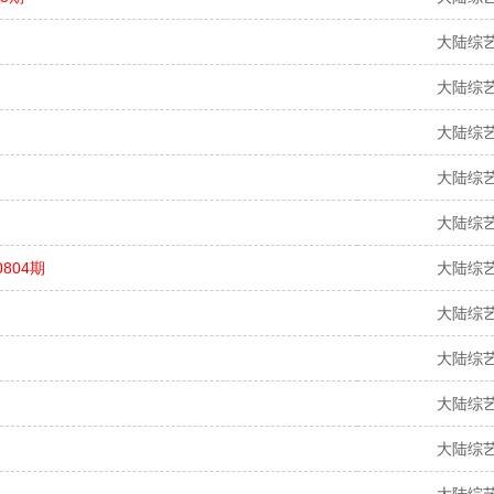
大陆综
大陆综
大陆综
大陆综
大陆综
0804期
大陆综
大陆综
大陆综
大陆综
大陆综
大陆综