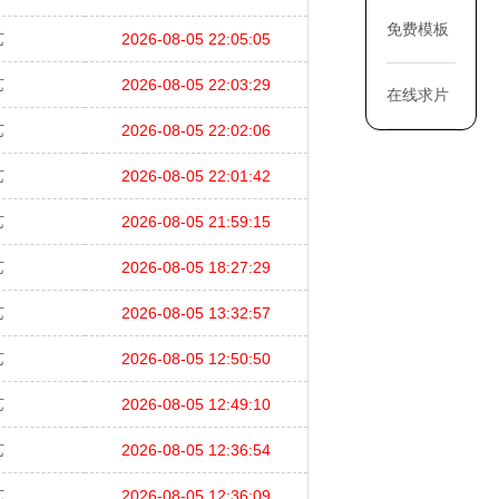
免费模板
艺
2026-08-05 22:05:05
艺
2026-08-05 22:03:29
在线求片
艺
2026-08-05 22:02:06
艺
2026-08-05 22:01:42
艺
2026-08-05 21:59:15
艺
2026-08-05 18:27:29
艺
2026-08-05 13:32:57
艺
2026-08-05 12:50:50
艺
2026-08-05 12:49:10
艺
2026-08-05 12:36:54
艺
2026-08-05 12:36:09