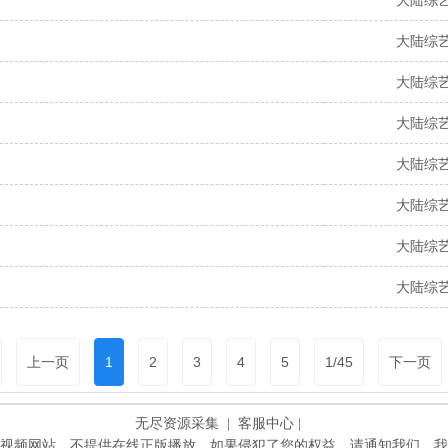
大陆综
大陆综
大陆综
大陆综
大陆综
大陆综
大陆综
上一页
1
2
3
4
5
1/45
下一页
无尽资源采集
| 客服中心 |
视频网站，不提供在线正版播放。如果侵犯了您的权益，请通知我们，我