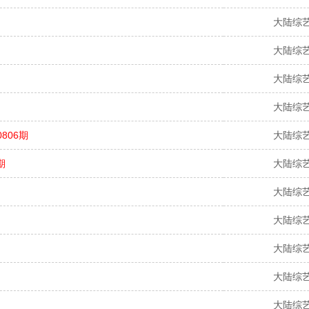
大陆综
大陆综
大陆综
大陆综
0806期
大陆综
期
大陆综
大陆综
大陆综
大陆综
大陆综
大陆综