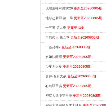
说唱巅峰对决2026
更新至20260805期
地球超新鲜 第二季
更新至20260805期
十三邀 第九季
更新至13集
半熟恋人 第五季
更新至20260805期
一饭封神2
更新至20260805期
姐姐快醒醒
更新至20260805期
少年无尽夏
更新至20260805期
食神·百厨大战
更新至20260805期
心动双重奏
更新至20260805期
密室大逃脱第八季
更新至20260805期
密室大逃脱第八季大神版
更新至202608