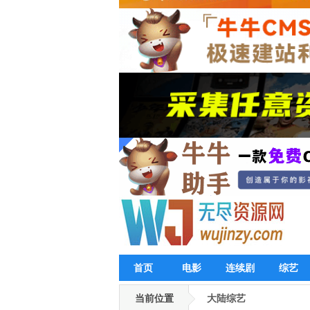
首页
电影
连续剧
综艺
当前位置
大陆综艺