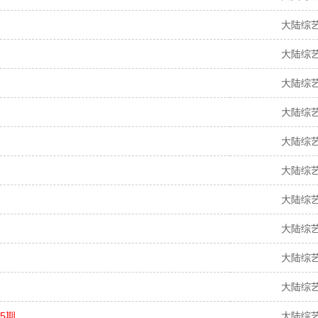
大陆综
大陆综
大陆综
大陆综
大陆综
大陆综
大陆综
大陆综
大陆综
大陆综
05期
大陆综